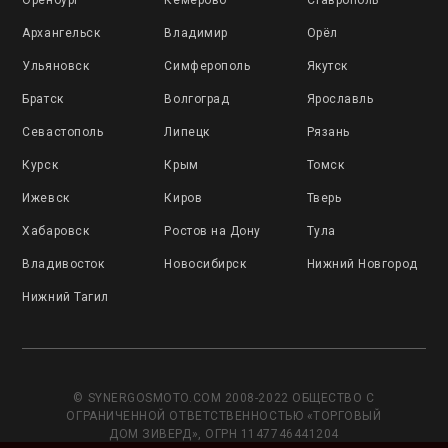
Оренбург
Кемерово
Ставрополь
Архангельск
Владимир
Орёл
Ульяновск
Симферополь
Якутск
Братск
Волгоград
Ярославль
Севастополь
Липецк
Рязань
Курск
Крым
Томск
Ижевск
Киров
Тверь
Хабаровск
Ростов на Дону
Тула
Владивосток
Новосибирск
Нижний Новгород
Нижний Тагил
© SYNERGOSMOTO.COM 2008-2022 ОБЩЕСТВО С
ОГРАНИЧЕННОЙ ОТВЕТСТВЕННОСТЬЮ «ТОРГОВЫЙ
ДОМ ЗИВЕРД», ОГРН 1147746441204