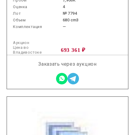
Пробег
7,906K
Оценка
4
Лот
№ 7794
Объем
680 cm3
Комплектация
—
Аукцион
Цена во
693 361 ₽
Владивостоке
Заказать через аукцион
2025.11.19 / / №7780