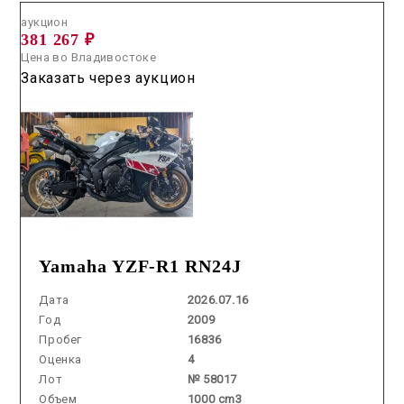
аукцион
381 267 ₽
Цена во Владивостоке
Заказать через аукцион
Yamaha YZF-R1 RN24J
Дата
2026.07.16
Год
2009
Пробег
16836
Оценка
4
Лот
№ 58017
Объем
1000 cm3