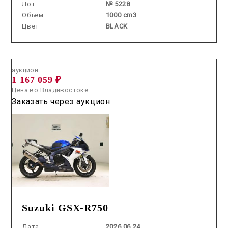
Лот
№ 5228
Объем
1000 cm3
Цвет
BLACK
Аукцион /
2026.06.24 / / №7717
аукцион
1 167 059 ₽
Цена во Владивостоке
Заказать через аукцион
Suzuki GSX-R750
Дата
2026.06.24