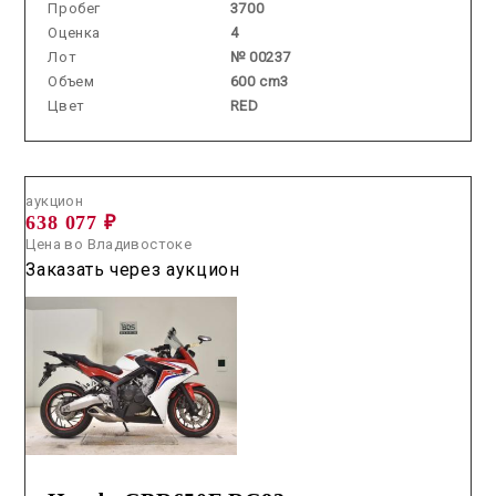
Пробег
3700
Оценка
4
Лот
№ 00237
Объем
600 cm3
Цвет
RED
Аукцион /
2026.07.01 / / №3072
аукцион
638 077 ₽
Цена во Владивостоке
Заказать через аукцион