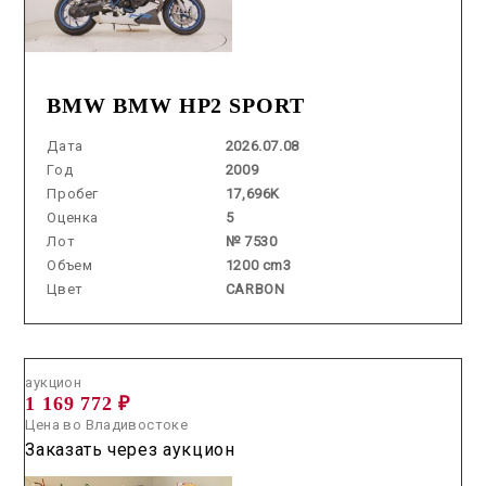
BMW BMW HP2 SPORT
Дата
2026.07.08
Год
2009
Пробег
17,696K
Оценка
5
Лот
№ 7530
Объем
1200 cm3
Цвет
CARBON
Аукцион /
2026.07.16 / / №00381
аукцион
1 169 772 ₽
Цена во Владивостоке
Заказать через аукцион