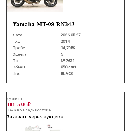
Yamaha MT-09 RN34J
Дата
2026.05.27
Год
2014
Пробег
14,705K
Оценка
5
Лот
№ 7621
Объем
850 cm3
Цвет
BLACK
Аукцион /
2026.07.30 / / №08071
аукцион
381 538 ₽
Цена во Владивостоке
Заказать через аукцион