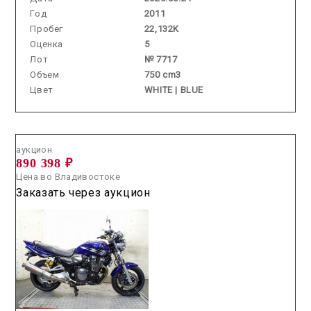
Год
2011
Пробег
22,132K
Оценка
5
Лот
№ 7717
Объем
750 cm3
Цвет
WHITE | BLUE
Аукцион /
2026.07.23 / / №00409
аукцион
890 398 ₽
Цена во Владивостоке
Заказать через аукцион