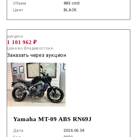
Объем
883 cm3
Цвет
BLACK
Аукцион /
2026.06.04 / / №00084
аукцион
1 101 962 ₽
Цена во Владивостоке
Заказать через аукцион
Yamaha MT-09 ABS RN69J
Дата
2026.06.04