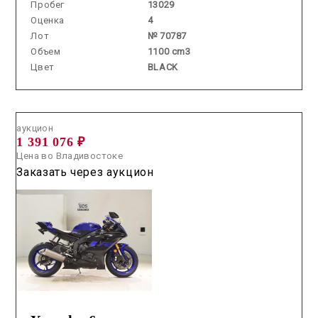
Пробег
13029
Оценка
4
Лот
№ 70787
Объем
1100 cm3
Цвет
BLACK
Аукцион /
2026.07.01 / / №5010
аукцион
1 391 076 ₽
Цена во Владивостоке
Заказать через аукцион