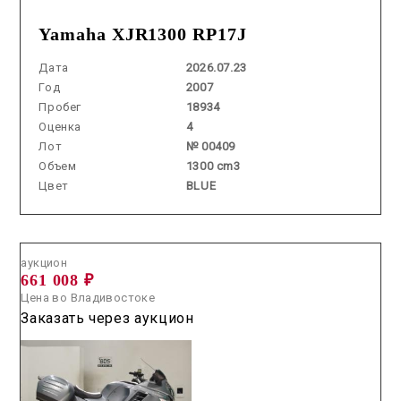
Yamaha XJR1300 RP17J
Дата
2026.07.23
Год
2007
Пробег
18934
Оценка
4
Лот
№ 00409
Объем
1300 cm3
Цвет
BLUE
Аукцион /
2026.05.27 / / №5300
аукцион
661 008 ₽
Цена во Владивостоке
Заказать через аукцион