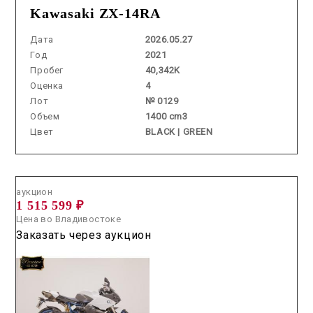
Kawasaki ZX-14RA
Дата
2026.05.27
Год
2021
Пробег
40,342K
Оценка
4
Лот
№ 0129
Объем
1400 cm3
Цвет
BLACK | GREEN
Аукцион /
2026.07.08 / / №7530
аукцион
1 515 599 ₽
Цена во Владивостоке
Заказать через аукцион