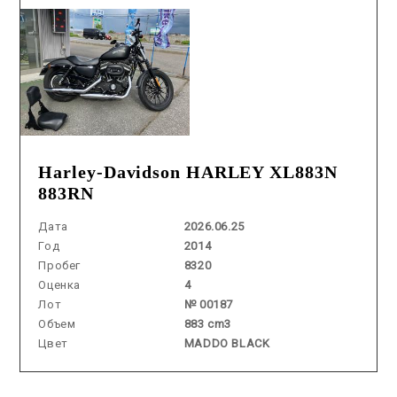
Harley-Davidson HARLEY XL883N
883RN
Дата
2026.06.25
Год
2014
Пробег
8320
Оценка
4
Лот
№ 00187
Объем
883 cm3
Цвет
MADDO BLACK
Аукцион /
2026.07.30 / / №15021