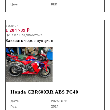
Цвет
RED
Аукцион /
2026.06.11 / / №00237
аукцион
1 284 739 ₽
Цена во Владивостоке
Заказать через аукцион
Honda CBR600RR ABS PC40
Дата
2026.06.11
Год
2021