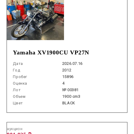
Yamaha XV1900CU VP27N
Дата
2026.07.16
Год
2012
Пробег
15896
Оценка
4
Лот
№ 00381
Объем
1900 cm3
Цвет
BLACK
Аукцион /
2026.07.08 / / №2728
аукцион