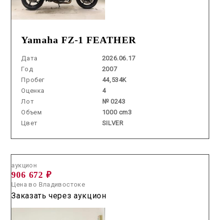
Yamaha FZ-1 FEATHER
Дата
2026.06.17
Год
2007
Пробег
44,534K
Оценка
4
Лот
№ 0243
Объем
1000 cm3
Цвет
SILVER
Аукцион /
2026.06.03 / / №7798
аукцион
906 672 ₽
Цена во Владивостоке
Заказать через аукцион