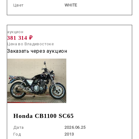
Цвет
WHITE
Аукцион /
2026.06.25 / / №70787
аукцион
381 314 ₽
Цена во Владивостоке
Заказать через аукцион
Honda CB1100 SC65
Дата
2026.06.25
Год
2013