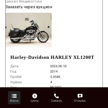
Цена во Владивостоке
Заказать через аукцион
Harley-Davidson HARLEY XL1200T
Дата
2026.06.10
Год
2014
Пробег
5,454K
Оценка
4
Лот
№ 7991
Объем
1200 cm3
Цвет
BLACK
Меню
Цены
Заявка
Отзывы
Аукцион /
2026.06.11 / / №00354