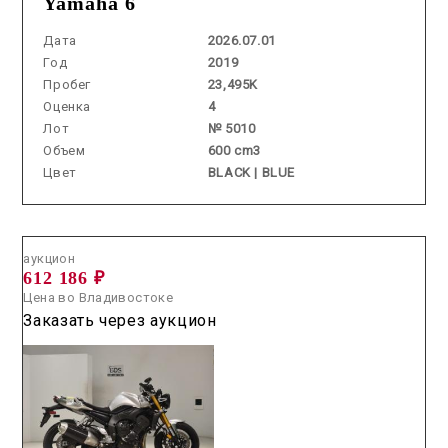
Yamaha 6
Дата
2026.07.01
Год
2019
Пробег
23,495K
Оценка
4
Лот
№ 5010
Объем
600 cm3
Цвет
BLACK | BLUE
Аукцион /
2026.06.17 / / №0243
аукцион
612 186 ₽
Цена во Владивостоке
Заказать через аукцион