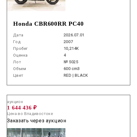
Honda CBR600RR PC40
Дата
2026.07.01
Год
2007
Пробег
10,214K
Оценка
4
Лот
№ 5025
Объем
600 cm3
Цвет
RED | BLACK
Аукцион /
2026.07.23 / / №04153
аукцион
1 644 436 ₽
Цена во Владивостоке
Заказать через аукцион