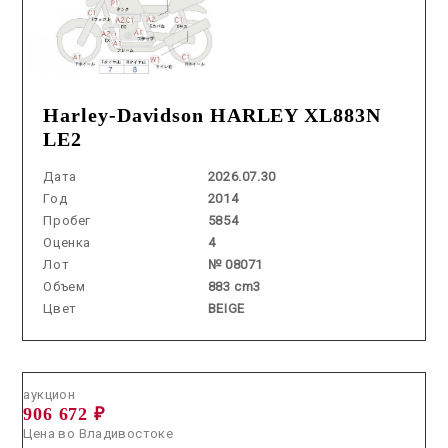
Harley-Davidson HARLEY XL883N
LE2
Дата
2026.07.30
Год
2014
Пробег
5854
Оценка
4
Лот
№ 08071
Объем
883 cm3
Цвет
BEIGE
Аукцион /
2026.06.05 / / №2638
аукцион
906 672 ₽
Цена во Владивостоке