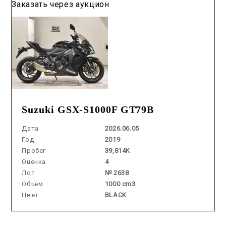
Заказать через аукцион
Suzuki GSX-S1000F GT79B
Дата
2026.06.05
Год
2019
Пробег
39,814K
Оценка
4
Лот
№ 2638
Объем
1000 cm3
Цвет
BLACK
Аукцион /
2026.07.16 / / №58017