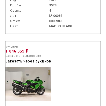
Год
2021
Пробег
9578
Оценка
4
Лот
№ 00084
Объем
888 cm3
Цвет
MADDO BLACK
Аукцион /
2026.05.27 / / №0129
аукцион
1 046 359 ₽
Цена во Владивостоке
Заказать через аукцион