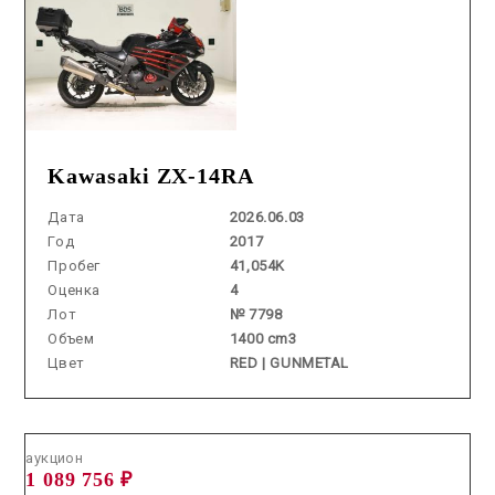
Kawasaki ZX-14RA
Дата
2026.06.03
Год
2017
Пробег
41,054K
Оценка
4
Лот
№ 7798
Объем
1400 cm3
Цвет
RED | GUNMETAL
Аукцион /
2026.06.10 / / №7991
аукцион
1 089 756 ₽