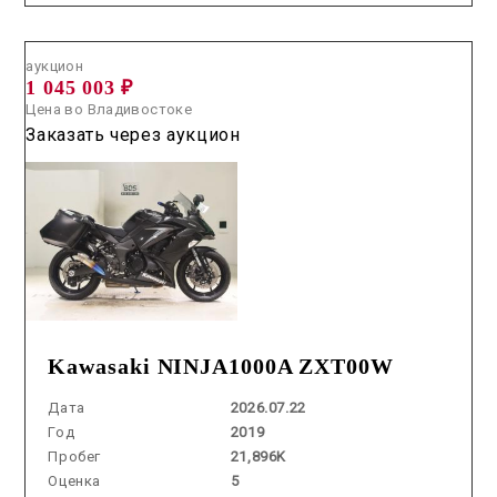
Аукцион /
2026.07.22 / / №5228
аукцион
1 045 003 ₽
Цена во Владивостоке
Заказать через аукцион
Kawasaki NINJA1000A ZXT00W
Дата
2026.07.22
Год
2019
Пробег
21,896K
Оценка
5