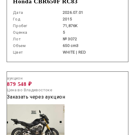
Honda CBR650F RC83
Дата
2026.07.01
Год
2015
Пробег
71,876K
Оценка
5
Лот
№ 3072
Объем
650 cm3
Цвет
WHITE | RED
Аукцион /
2026.05.27 / / №7621
аукцион
879 548 ₽
Цена во Владивостоке
Заказать через аукцион