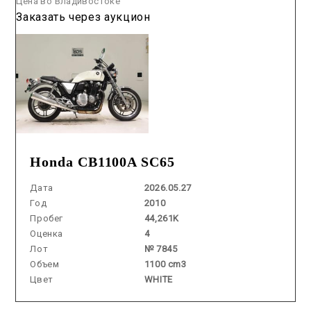
Цена во Владивостоке
Заказать через аукцион
Honda CB1100A SC65
Дата
2026.05.27
Год
2010
Пробег
44,261K
Оценка
4
Лот
№ 7845
Объем
1100 cm3
Цвет
WHITE
Аукцион /
2026.07.29 / / №2633