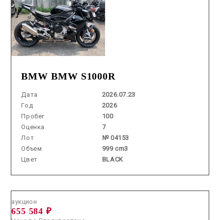
BMW BMW S1000R
Дата
2026.07.23
Год
2026
Пробег
100
Оценка
7
Лот
№ 04153
Объем
999 cm3
Цвет
BLACK
Аукцион /
2026.05.27 / / №7845
аукцион
655 584 ₽