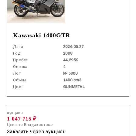
Kawasaki 1400GTR
Дата
2026.05.27
Год
2008
Пробег
44,595K
Оценка
4
Лот
№ 5300
Объем
1400 cm3
Цвет
GUNMETAL
Аукцион /
2026.06.25 / / №00187
аукцион
1 047 715 ₽
Цена во Владивостоке
Заказать через аукцион