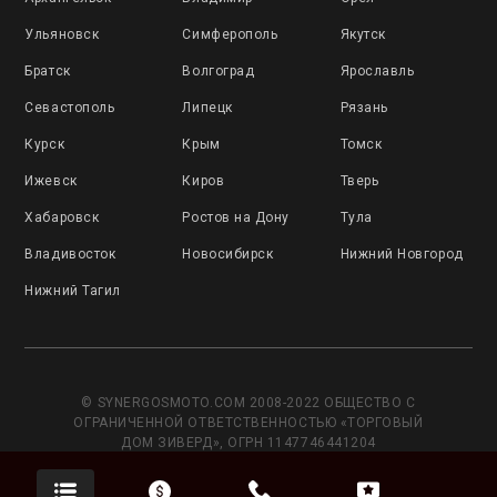
Ульяновск
Симферополь
Якутск
Братск
Волгоград
Ярославль
Севастополь
Липецк
Рязань
Курск
Крым
Томск
Ижевск
Киров
Тверь
Хабаровск
Ростов на Дону
Тула
Владивосток
Новосибирск
Нижний Новгород
Нижний Тагил
© SYNERGOSMOTO.COM 2008-2022 ОБЩЕСТВО С
ОГРАНИЧЕННОЙ ОТВЕТСТВЕННОСТЬЮ «ТОРГОВЫЙ
ДОМ ЗИВЕРД», ОГРН 1147746441204
Данный сайт носит исключительно информационный
характер и не является публичной офертой