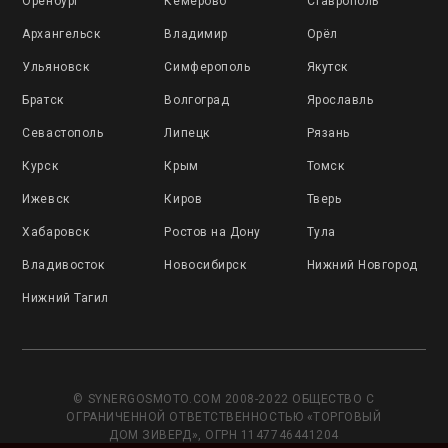
Оренбург
Кемерово
Ставрополь
Архангельск
Владимир
Орёл
Ульяновск
Симферополь
Якутск
Братск
Волгоград
Ярославль
Севастополь
Липецк
Рязань
Курск
Крым
Томск
Ижевск
Киров
Тверь
Хабаровск
Ростов на Дону
Тула
Владивосток
Новосибирск
Нижний Новгород
Нижний Тагил
© SYNERGOSMOTO.COM 2008-2022 ОБЩЕСТВО С
ОГРАНИЧЕННОЙ ОТВЕТСТВЕННОСТЬЮ «ТОРГОВЫЙ
ДОМ ЗИВЕРД», ОГРН 1147746441204