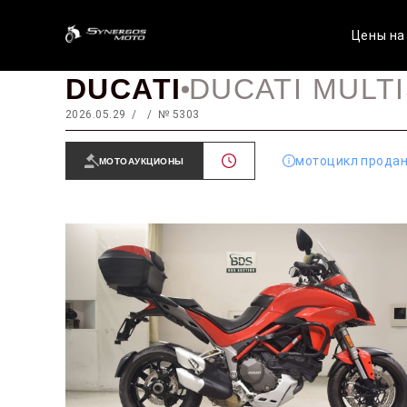
Цены на
DUCATI
DUCATI MULT
2026.05.29
№ 5303
мотоцикл прода
МОТОАУКЦИОНЫ