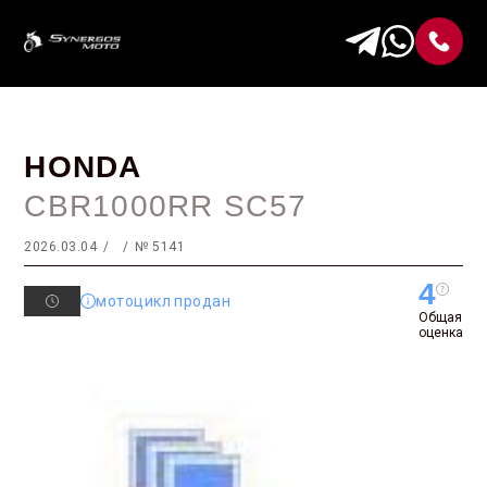
HONDA
CBR1000RR SC57
2026.03.04
№ 5141
4
мотоцикл продан
Общая
оценка