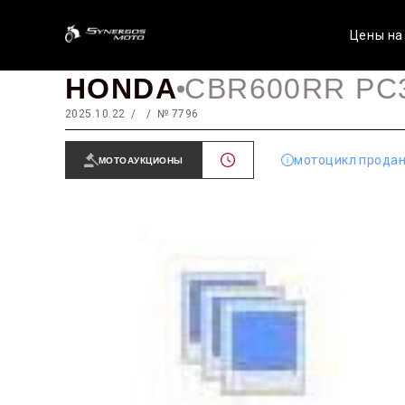
Цены на
HONDA
CBR600RR PC
2025.10.22
№ 7796
мотоцикл прода
МОТОАУКЦИОНЫ