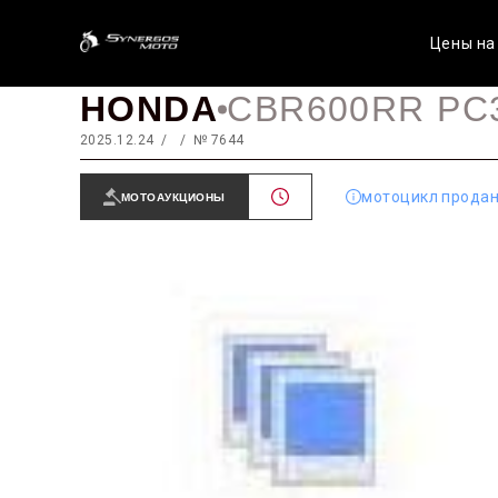
Цены на
HONDA
CBR600RR PC
2025.12.24
№ 7644
мотоцикл прода
МОТОАУКЦИОНЫ