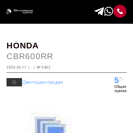
HONDA
CBR600RR
2026.03.11
№ 5452
5
мотоцикл продан
Общая
оценка