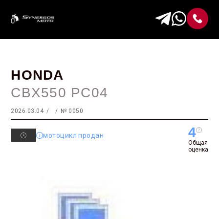
HONDA
CBX550 PC04
2026.03.04
№ 0050
4
мотоцикл продан
Общая
оценка