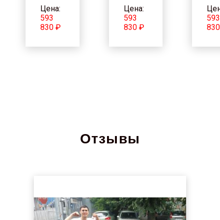
Цена:
Цена:
Цен
593
593
59
830 ₽
830 ₽
830
Отзывы