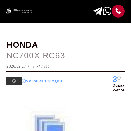
HONDA
NC700X RC63
2026.02.27
№ 7506
3
мотоцикл продан
Общая
оценка