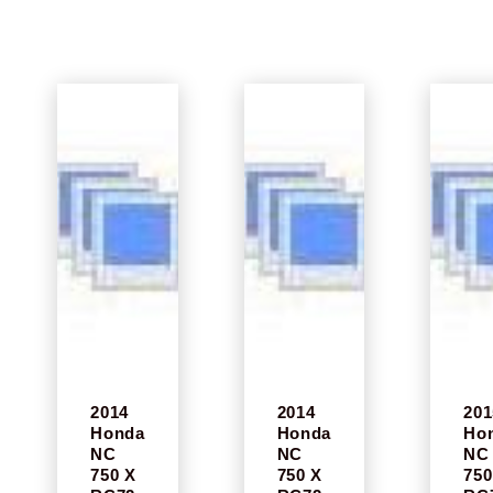
2014
2014
201
Honda
Honda
Ho
NC
NC
NC
750 X
750 X
750