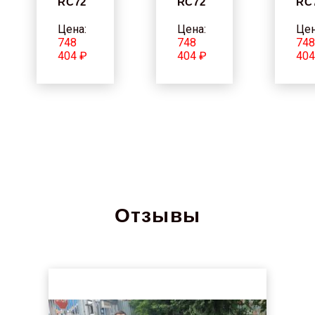
RC72
RC72
RC
Цена:
Цена:
Цен
748
748
74
404 ₽
404 ₽
404
Отзывы