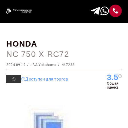
HONDA
NC 750 X RC72
2024.09.19
JBA Yokohama
№ 7232
3.5
Доступен для торгов
Общая
оценка