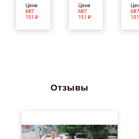
Цена:
Цена:
Цен
687
687
68
151 ₽
151 ₽
151
Отзывы