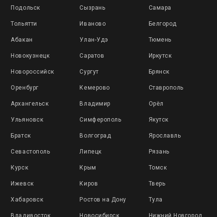
Подольск
Сызрань
Самара
Тольятти
Иваново
Белгород
Абакан
Улан-Удэ
Тюмень
Новокузнецк
Саратов
Иркутск
Новороссийск
Сургут
Брянск
Оренбург
Кемерово
Ставрополь
Архангельск
Владимир
Орёл
Ульяновск
Симферополь
Якутск
Братск
Волгоград
Ярославль
Севастополь
Липецк
Рязань
Курск
Крым
Томск
Ижевск
Киров
Тверь
Хабаровск
Ростов на Дону
Тула
Владивосток
Новосибирск
Нижний Новгород