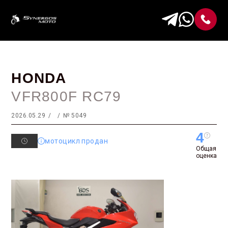
HONDA
VFR800F RC79
2026.05.29
№ 5049
4
мотоцикл продан
Общая
оценка