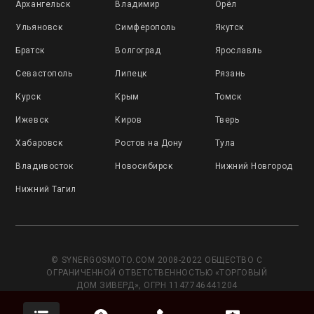
Архангельск
Владимир
Орёл
Ульяновск
Симферополь
Якутск
Братск
Волгоград
Ярославль
Севастополь
Липецк
Рязань
Курск
Крым
Томск
Ижевск
Киров
Тверь
Хабаровск
Ростов на Дону
Тула
Владивосток
Новосибирск
Нижний Новгород
Нижний Тагил
© SYNERGOSMOTO.COM 2008-2022 ОБЩЕСТВО С
ОГРАНИЧЕННОЙ ОТВЕТСТВЕННОСТЬЮ «ТОРГОВЫЙ
ДОМ ЗИВЕРД», ОГРН 1147746441204
Данный сайт носит исключительно информационный
характер и не является публичной офертой