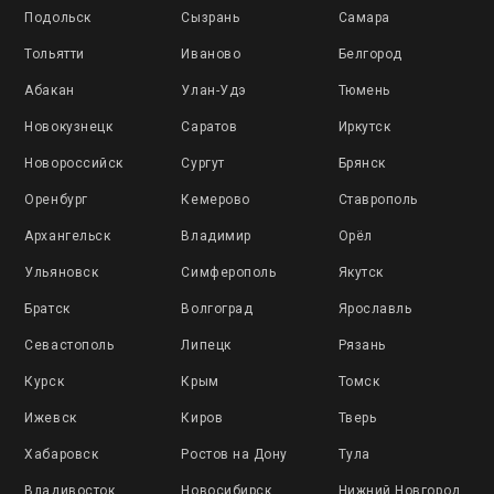
Подольск
Сызрань
Самара
Тольятти
Иваново
Белгород
Абакан
Улан-Удэ
Тюмень
Новокузнецк
Саратов
Иркутск
Новороссийск
Сургут
Брянск
Оренбург
Кемерово
Ставрополь
Архангельск
Владимир
Орёл
Ульяновск
Симферополь
Якутск
Братск
Волгоград
Ярославль
Севастополь
Липецк
Рязань
Курск
Крым
Томск
Ижевск
Киров
Тверь
Хабаровск
Ростов на Дону
Тула
Владивосток
Новосибирск
Нижний Новгород