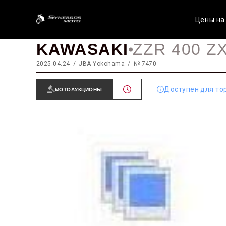
Цены на
KAWASAKI
ZZR 400 Z
2025.04.24
JBA Yokohama
№ 7470
Доступен для то
МОТОАУКЦИОНЫ