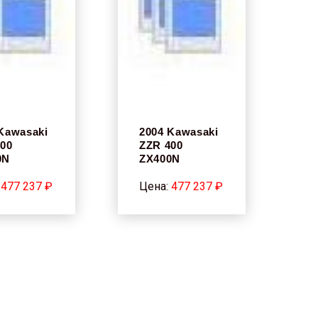
Kawasaki
2004 Kawasaki
400
ZZR 400
0N
ZX400N
:
477 237 ₽
Цена:
477 237 ₽