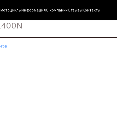
 мотоциклы
Информация
О компании
Отзывы
Контакты
X400N
ргов