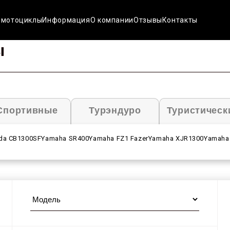
 мотоциклы
Информация
О компании
Отзывы
Контакты
ы
Спортивные
Турэндуро
Туристическ
da CB1300SF
Yamaha SR400
Yamaha FZ1 Fazer
Yamaha XJR1300
Yamaha