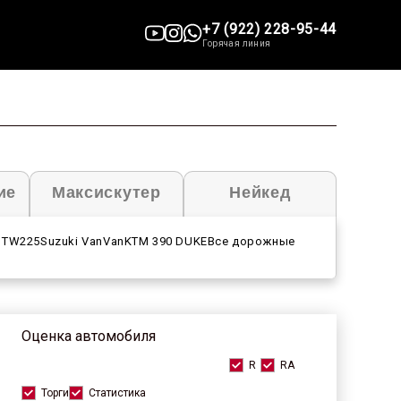
+7 (922) 228-95-44
Горячая линия
ие
Максискутер
Нейкед
 TW225
Suzuki VanVan
KTM 390 DUKE
Все дорожные
Оценка автомобиля
R
RA
Торги
Статистика