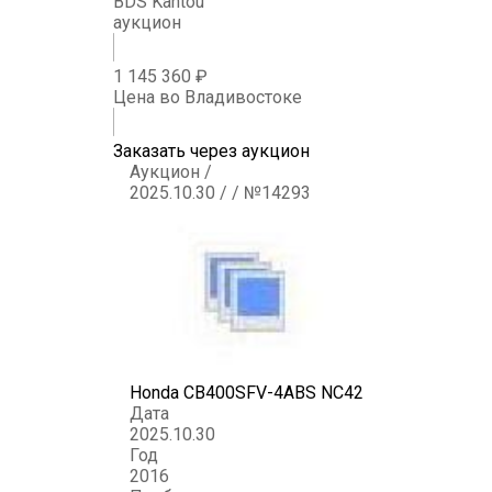
BDS Kantou
аукцион
1 145 360 ₽
Цена во Владивостоке
Заказать через аукцион
Аукцион /
2025.10.30 / / №14293
Honda CB400SFV-4ABS NC42
Дата
2025.10.30
Год
2016