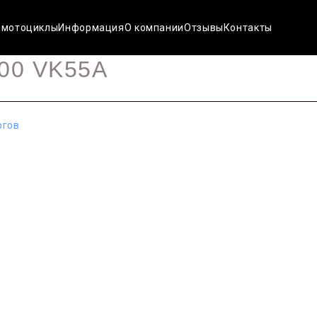
 мотоциклы
Информация
О компании
Отзывы
Контакты
00 VK55A
ргов