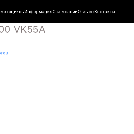
 мотоциклы
Информация
О компании
Отзывы
Контакты
00 VK55A
ргов