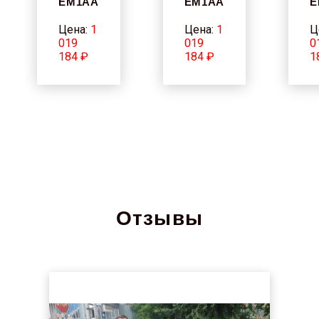
EM1AA
EM1AA
E
Цена:
1
Цена:
1
Ц
019
019
0
184 ₽
184 ₽
1
Отзывы