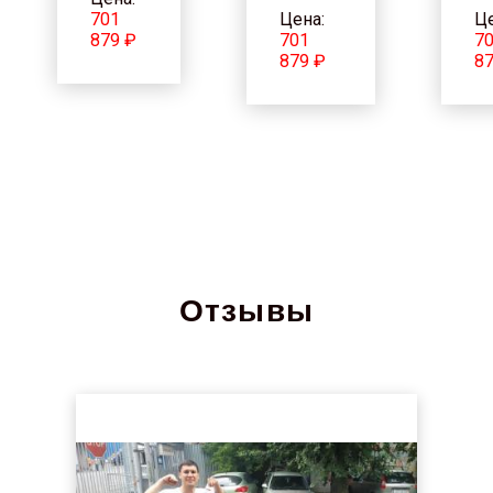
701
Цена:
Це
879 ₽
701
7
879 ₽
87
Отзывы