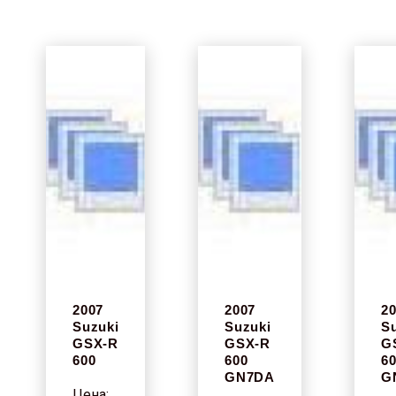
2007
2007
2
Suzuki
Suzuki
S
GSX-R
GSX-R
G
600
600
6
GN7DA
G
Цена: