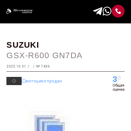
SUZUKI
GSX-R600 GN7DA
2025.10.31
№ 7436
3
мотоцикл продан
Общая
оценка