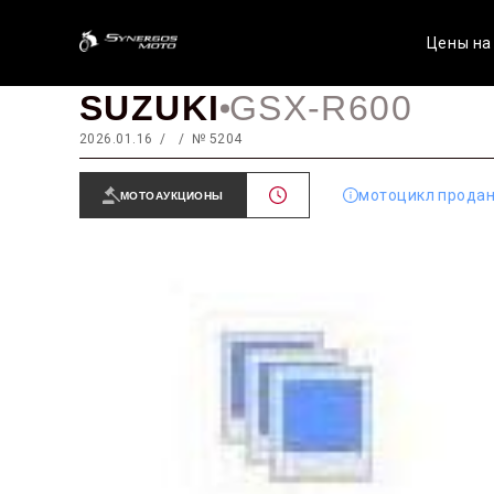
Цены на
SUZUKI
GSX-R600
2026.01.16
№ 5204
мотоцикл прода
МОТОАУКЦИОНЫ