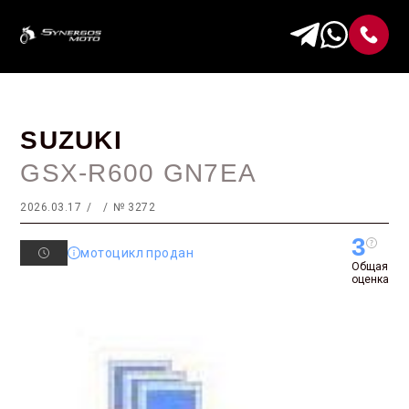
SUZUKI
GSX-R600 GN7EA
2026.03.17
№ 3272
3
мотоцикл продан
Общая
оценка