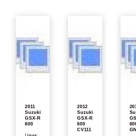
2011
2012
20
Suzuki
Suzuki
Su
GSX-R
GSX-R
GS
600
600
60
CV111
G
Цена: