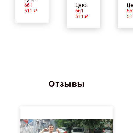
661
Цена:
Це
511 ₽
661
66
511 ₽
51
Отзывы