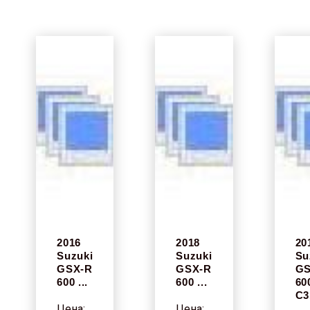
2016
2018
20
Suzuki
Suzuki
Su
GSX-R
GSX-R
GS
600 ...
600 ...
60
C3
Цена:
Цена: