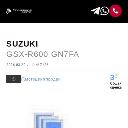
SUZUKI
GSX-R600 GN7FA
2026.03.20
№ 7126
3
мотоцикл продан
Общая
оценка