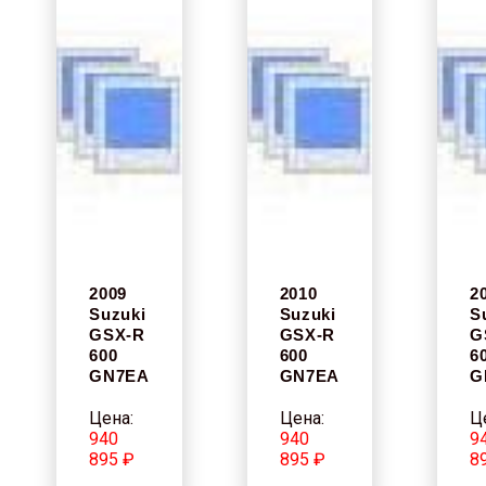
2009
2010
2
Suzuki
Suzuki
S
GSX-R
GSX-R
G
600
600
6
GN7EA
GN7EA
G
Цена:
Цена:
Ц
940
940
9
895 ₽
895 ₽
8