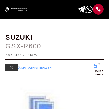
SUZUKI
GSX-R600
2026.04.08
№ 2755
5
мотоцикл продан
Общая
оценка