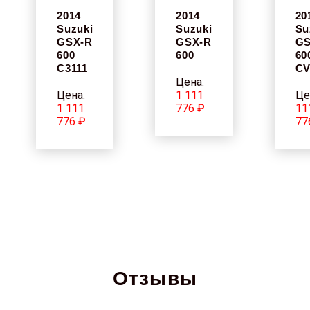
2014
2014
20
Suzuki
Suzuki
Su
GSX-R
GSX-R
GS
600
600
60
C3111
CV
Цена:
Цена:
1 111
Це
1 111
776 ₽
11
776 ₽
77
Отзывы