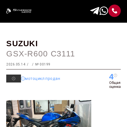
SUZUKI
GSX-R600 C3111
2026.05.14
№ 00199
4
мотоцикл продан
Общая
оценка