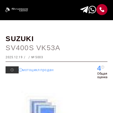
SUZUKI
SV400S VK53A
2025.12.19
№ 5003
4
мотоцикл продан
Общая
оценка