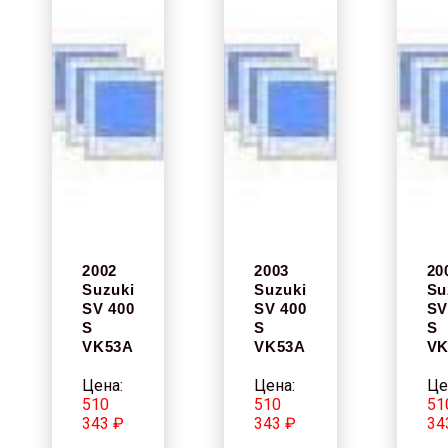
2002
2003
20
Suzuki
Suzuki
Su
SV 400
SV 400
SV
S
S
S
VK53A
VK53A
VK
Цена:
Цена:
Це
510
510
51
343 ₽
343 ₽
34