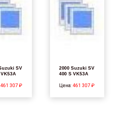
Suzuki SV
2000 Suzuki SV
S VK53A
400 S VK53A
:
461 307 ₽
Цена:
461 307 ₽