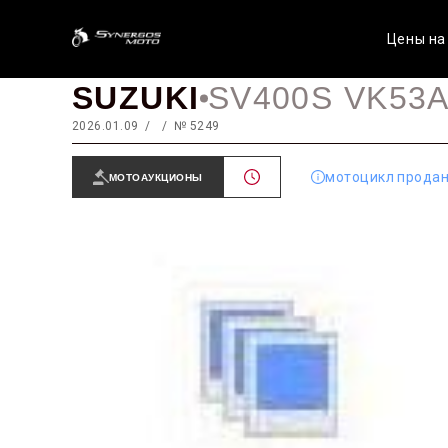
Цены на
SUZUKI
SV400S VK53
2026.01.09
№ 5249
мотоцикл прода
МОТОАУКЦИОНЫ