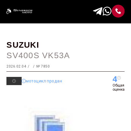
SUZUKI
SV400S VK53A
2026.02.04
№ 7850
4
мотоцикл продан
Общая
оценка