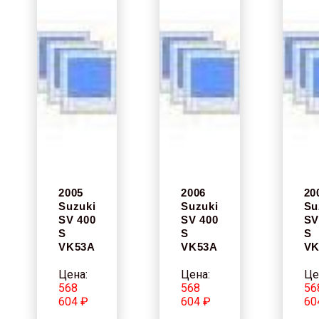
2005
2006
20
Suzuki
Suzuki
Su
SV 400
SV 400
SV
S
S
S
VK53A
VK53A
VK
Цена:
Цена:
Це
568
568
56
604 ₽
604 ₽
60