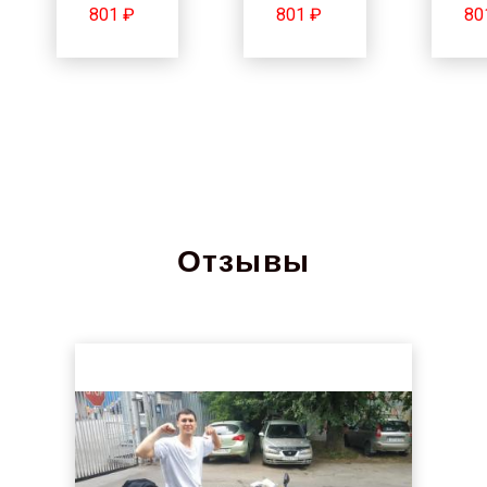
801 ₽
801 ₽
80
Отзывы