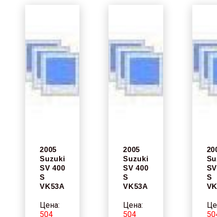
2005
2005
20
Suzuki
Suzuki
Su
SV 400
SV 400
SV
S
S
S
VK53A
VK53A
VK
Цена:
Цена:
Це
504
504
50