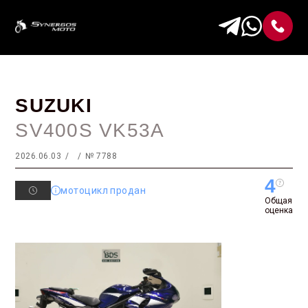
SUZUKI
SV400S VK53A
2026.06.03
№ 7788
4
мотоцикл продан
Общая
оценка