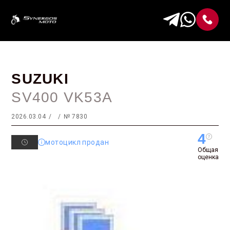
SUZUKI
SV400 VK53A
2026.03.04
№ 7830
4
мотоцикл продан
Общая
оценка