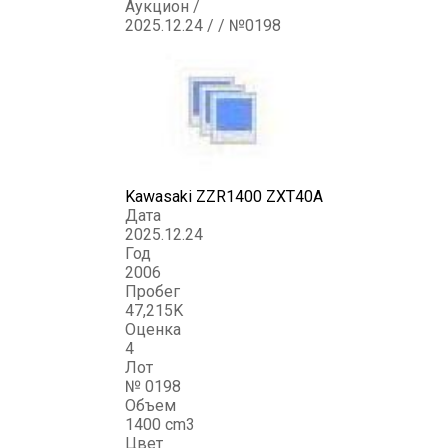
Аукцион /
2025.12.24 / / №0198
Kawasaki ZZR1400 ZXT40A
Дата
2025.12.24
Год
2006
Пробег
47,215K
Оценка
4
Лот
№ 0198
Объем
1400 cm3
Цвет