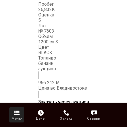
Пробег
26,832K
Оценка
5
Лот
№ 7603
Объем
1200 cm3
Цвет
BLACK
Топливо
бензин
аукцион
966 212 ₽
Цена во Владивостоке
Заказать через аукцион
Аукцион / BDS Kantou
2025.04.08 / BDS Kantou / №0419
Меню
Цены
Заявка
Отзывы