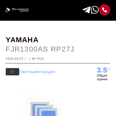
YAMAHA
FJR1300AS RP27J
2026.04.03
№ 7026
3.5
мотоцикл продан
Общая
оценка