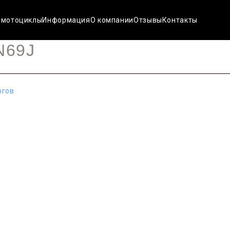
 мотоциклы
Информация
О компании
Отзывы
Контакты
N69J
ргов