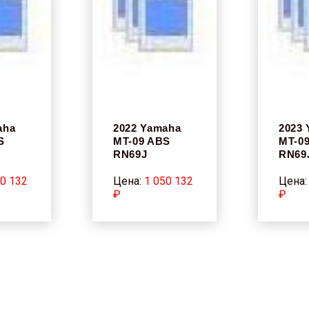
aha
2022 Yamaha
2023
S
MT-09 ABS
MT-0
RN69J
RN69
50 132
Цена:
1 050 132
Цена
₽
₽