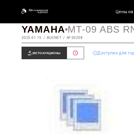
Цены на
YAMAHA
MT-09 ABS R
2025.01.15
AUCNET
№ 00208
Доступен для то
МОТОАУКЦИОНЫ