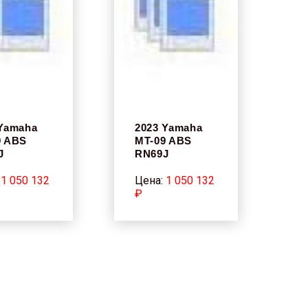
 Yamaha
2023 Yamaha
9 ABS
MT-09 ABS
J
RN69J
:
1 050 132
Цена:
1 050 132
₽