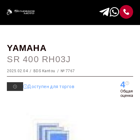
YAMAHA
SR 400 RH03J
2025.02.04
BDS Kantou
№ 7767
4
Доступен для торгов
Общая
оценка