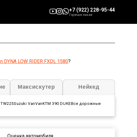
+7 (922) 228-95-44
Горячая линия
on DYNA LOW RIDER FXDL 1580
?
ие
Максискутер
Нейкед
 TW225
Suzuki VanVan
KTM 390 DUKE
Все дорожные
Оценка автомобиля