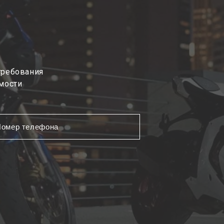
требования
мости