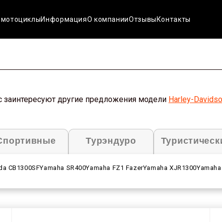
 мотоциклы
Информация
О компании
Отзывы
Контакты
вас заинтересуют другие предложения модели
Harley-Davids
Спортивные
Турэндуро
Туристическ
da CB1300SF
Yamaha SR400
Yamaha FZ1 Fazer
Yamaha XJR1300
Yamaha